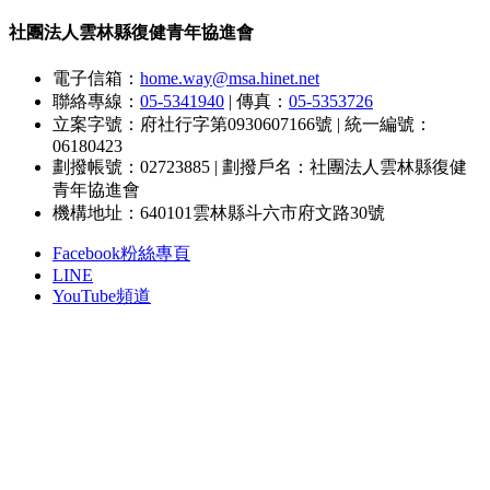
社團法人雲林縣復健青年協進會
電子信箱：
home.way@msa.hinet.net
聯絡專線：
05-5341940
|
傳真：
05-5353726
立案字號：府社行字第0930607166號
|
統一編號：
06180423
劃撥帳號：02723885
|
劃撥戶名：社團法人雲林縣復健
青年協進會
機構地址：640101雲林縣斗六市府文路30號
Facebook粉絲專頁
LINE
YouTube頻道